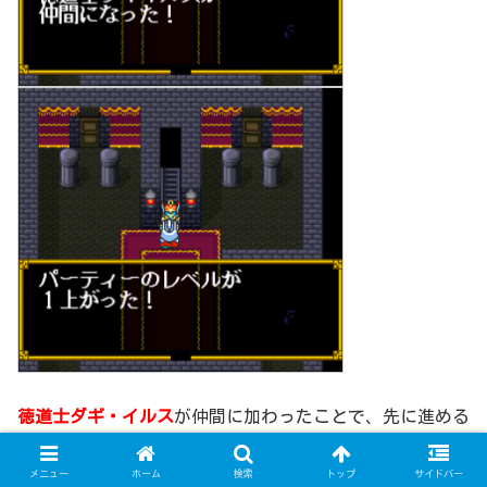
徳道士ダギ・イルス
が仲間に加わったことで、先に進める
ようになります。
更に奥へ向かうと敵の襲撃を受けるイベントが発生し、次
メニュー
ホーム
検索
トップ
サイドバー