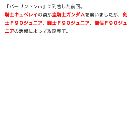
『バーリントン市』に到着した前回。
騎士キュベレイ
の罠が
皇騎士ガンダム
を襲いましたが、
剣
士Ｆ９０ジュニア
、
闘士Ｆ９０ジュニア
、
僧侶Ｆ９０ジュ
ニア
の活躍によって攻略完了。