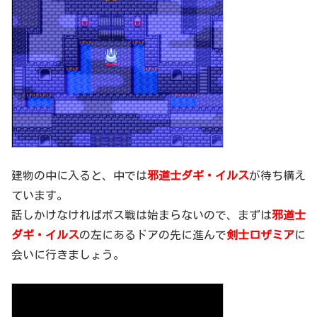
建物の中に入ると、中では
邪道士ダギ・イルス
が待ち構え
ています。
話しかけなければボス戦は始まらないので、まずは
邪道士
ダギ・イルス
の左にあるドアの先に進んで
剣士ロザミア
に
会いに行きましょう。