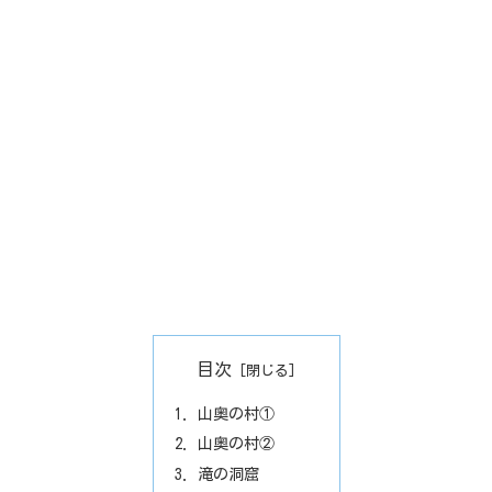
目次
山奥の村①
山奥の村②
滝の洞窟