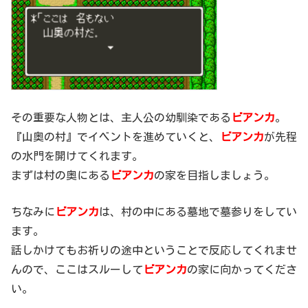
その重要な人物とは、主人公の幼馴染である
ビアンカ
。
『山奥の村』でイベントを進めていくと、
ビアンカ
が先程
の水門を開けてくれます。
まずは村の奥にある
ビアンカ
の家を目指しましょう。
ちなみに
ビアンカ
は、村の中にある墓地で墓参りをしてい
ます。
話しかけてもお祈りの途中ということで反応してくれませ
んので、ここはスルーして
ビアンカ
の家に向かってくださ
い。