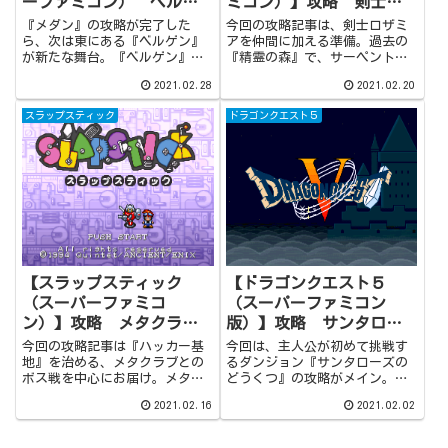
ーファミコン） ベルゲ
ミコン）】攻略 剣士ロ
ン南西の洞窟
ザミアを仲間に加える準
『メダン』の攻略が完了した
今回の攻略記事は、剣士ロザミ
備（#12）
ら、次は東にある『ベルゲン』
アを仲間に加える準備。過去の
が新たな舞台。『ベルゲン』は
『精霊の森』で、サーペントグ
相次ぐモンスターの襲撃に頭を
フに襲われている少女時代の剣
2021.02.28
2021.02.20
悩ませており、ジュリナという
士ロザミアを救出すれば準備は
女性が生贄に出されています。
完了。この後は現代に戻り『ブ
スラップスティック
ドラゴンクエスト５
ジュリナの救出を依頼された主
リティス』を目指しますが、カ
人公は、『いけにえの祭壇』へ
ーバインが市長を務める『バー
と続く『ベルゲン南西の洞窟』
リントン市』で思わぬ足止めを
の攻略を目指します。
食らうことに…。
【スラップスティック
【ドラゴンクエスト５
（スーパーファミコ
（スーパーファミコン
ン）】攻略 メタクラブ
版）】攻略 サンタロー
との戦い（#5）
ズのどうくつ（#2）
今回の攻略記事は『ハッカー基
今回は、主人公が初めて挑戦す
地』を治める、メタクラブとの
るダンジョン『サンタローズの
ボス戦を中心にお届け。メタク
どうくつ』の攻略がメイン。強
ラブとの戦闘では敵との間合い
敵もおらずボス戦も予定はされ
2021.02.16
2021.02.02
を詰め、『ナイスショット』を
ていませんが、複数の敵を相手
軸に手数を優先してダメージを
にする場合は厄介なので、入念
与えていきましょう。この時、
なレベル上げと準備が求められ