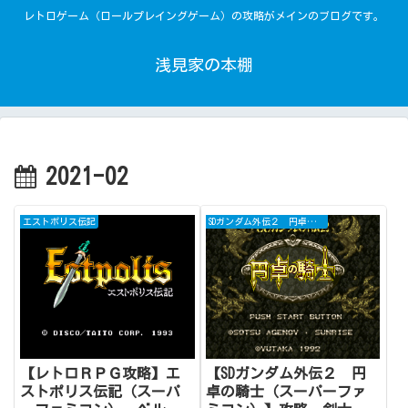
レトロゲーム（ロールプレイングゲーム）の攻略がメインのブログです。
浅見家の本棚
2021-02
エストポリス伝記
SDガンダム外伝２ 円卓の騎士
【レトロＲＰＧ攻略】エ
【SDガンダム外伝２ 円
ストポリス伝記（スーパ
卓の騎士（スーパーファ