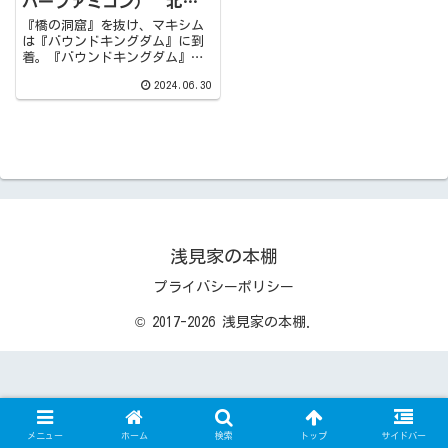
パーファミコン） 北の
迷宮
『橋の洞窟』を抜け、マキシム
は『バウンドキングダム』に到
着。『バウンドキングダム』で
ハイデッカとの対面等のイベン
2024.06.30
トを経た後は、『北の迷宮』に
向かうことに。『北の迷宮』で
はいくつかのトリックやカプセ
ルモンスター、『ドラゴンエッ
グ』など攻略ポイントが盛りだ
くさんです。
浅見家の本棚
プライバシーポリシー
© 2017-2026 浅見家の本棚.
メニュー
ホーム
検索
トップ
サイドバー