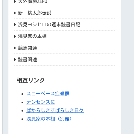
天外魔境ZERO
新 桃太郎伝説
浅見ヨシヒロの週末読書日記
浅見家の本棚
競馬関連
読書関連
相互リンク
スローペース症候群
ナンセンスに
ばからしきすばらしき日々
浅見家の本棚（別館）