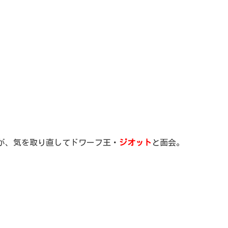
が、気を取り直してドワーフ王・
ジオット
と面会。