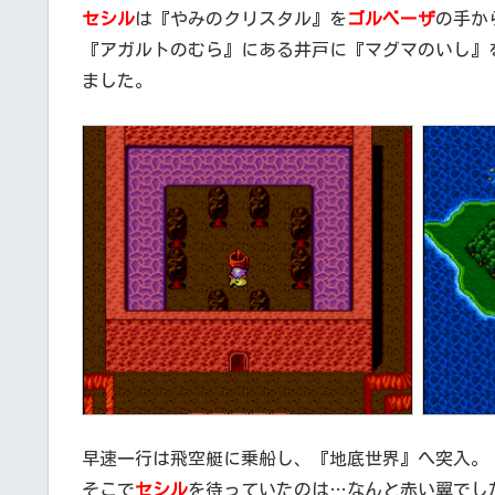
セシル
は『やみのクリスタル』を
ゴルベーザ
の手か
『アガルトのむら』にある井戸に『マグマのいし』
ました。
早速一行は飛空艇に乗船し、『地底世界』へ突入。
そこで
セシル
を待っていたのは…なんと赤い翼でし