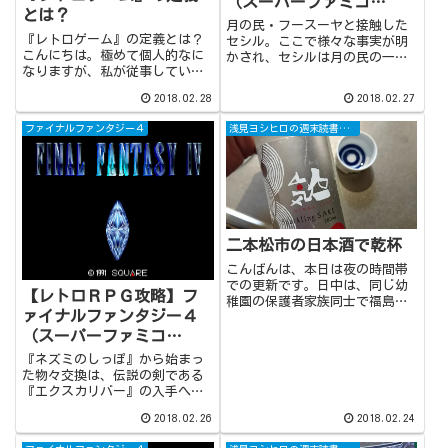
（スーパーファミコ
とは？
ン） つきのたみのやか
月の民・フースーヤと接触した
『レトロゲーム』の定義とは？
た
セシル。ここで様々な事実が明
こんにちは。極めて個人的なに
かされ、セシルは月の民の一族
なりますが、私が従事している
であることが判明。そしてゴル
仕事が最近になって多忙を極め
ベーザは単なる表面的な悪で、
2018.02.28
2018.02.27
つつあります。これ以上言って
彼の裏にはゼムスという悪の現
しまうと身元がバレてしまいま
況が存在することが分かりまし
ファイナルファンタジー４
浅見ヨシヒロの週末読書日記
すので控えますが、その忙しさ
た。バブイルのきょじんの復活
にかまけて何度も何度もブログ
を防ぐため、セシルは再び地上
をサボろうという...
へと戻ります。
二本松市の日本酒で乾杯
こんばんは、本日は夜の時間帯
での更新です。日中は、同じ幼
【レトロＲＰＧ攻略】フ
稚園の保護者家族同士で福島県
ァイナルファンタジー４
内にある保原総合公園でポケモ
ンGOの遠征をして参りました。
（スーパーファミコ
(adsbygoogle =
ン） オーディンの倒し
『ネズミのしっぽ』から始まっ
window.adsbygoogle ||
方
た物々交換は、伝説の剣である
[]).push({ ...
『エクスカリバー』の入手へと
繋がります。続いて向かうのは
2018.02.26
2018.02.24
『バロンじょう』。『バロンじ
ょう』では幻獣・オーディンと