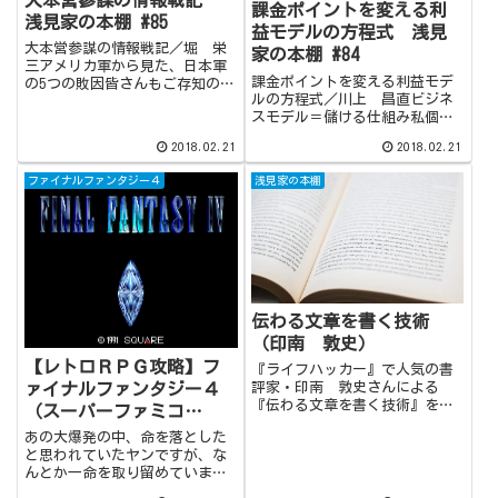
大本営参謀の情報戦記
課金ポイントを変える利
浅見家の本棚 #85
益モデルの方程式 浅見
大本営参謀の情報戦記／堀 栄
家の本棚 #84
三アメリカ軍から見た、日本軍
課金ポイントを変える利益モデ
の5つの敗因皆さんもご存知の通
ルの方程式／川上 昌直ビジネ
り、我が国は先の大戦…つまり
スモデル＝儲ける仕組み私個人
第二次世界大戦においてアメリ
の仕事がら、様々な経営者の方
カ軍に降伏し、敗戦国となりま
2018.02.21
2018.02.21
と接する機会が多いのですが、
した。現代では歴史関係の研究
面白いほどに『経営』というも
が進み、敗戦の様々な要因が各
ファイナルファンタジー４
浅見家の本棚
のに対する考え方がその人によ
所で述べられて...
って違います。 (adsbygoogle
=...
伝わる文章を書く技術
（印南 敦史）
【レトロＲＰＧ攻略】フ
『ライフハッカー』で人気の書
ァイナルファンタジー４
評家・印南 敦史さんによる
『伝わる文章を書く技術』を要
（スーパーファミコ
約。書評家として必要な読書術
ン） まどうせんの復活
あの大爆発の中、命を落とした
と時間術に始まり、文章を書く
と思われていたヤンですが、な
上で最も心がけなければならな
んとか一命を取り留めていまし
い『読み手の視点』と『伝え
た。そんなヤンに届けるのが、
る』ことについて丁寧に解説が