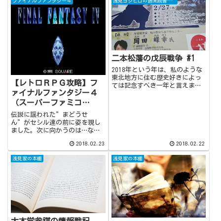
ファイナルファンタジー４
浅見ヨシヒロの週末読書日記
なったバロンおうと再会。オー
ディンが繰り出してくる『ざん
てつけん』は今でもトラウマで
す。
二本松藩の戊辰戦争 #1
2018年という年は、私のような
東北地方に住む歴史好きによっ
【レトロＲＰＧ攻略】フ
ては記念すべき一年と言えま
ァイナルファンタジー４
す。ご存知の方もいらっしゃる
かとは思いますが、どのような
（スーパーファミコ
記念すべき一年なのかと申しま
ン） エクスカリバーの
伝説に謡われた”まどうせ
すと、明治維新…つまり戊辰の
入手方法
ん”がセシル達の前に姿を現し
役（戊辰戦争ともいいます）か
ました。次に向かうのは…なん
ら、丁度150...
と『つき』。”まどうせん”で
2018.02.23
2018.02.22
宇宙を翔けるその様は正にＳ
Ｆ。迫りくる新たな強敵との戦
浅見家の本棚
浅見家の本棚
いを前に、セシル達は一旦地上
へ帰還。伝説の剣と言われる
『エクスカリバー』を手に入れ
るための東奔西走が始まりま
す。