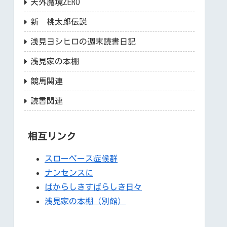
天外魔境ZERO
新 桃太郎伝説
浅見ヨシヒロの週末読書日記
浅見家の本棚
競馬関連
読書関連
相互リンク
スローペース症候群
ナンセンスに
ばからしきすばらしき日々
浅見家の本棚（別館）