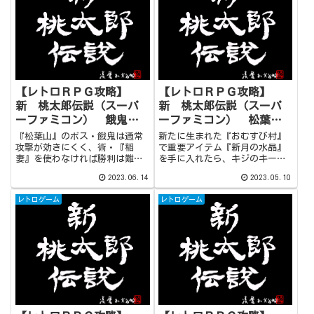
角』の術は今後のボス戦で重宝
番被害の少ない『小波』を選び
されるのでおススメです。
ましょう。
【レトロＲＰＧ攻略】
【レトロＲＰＧ攻略】
新 桃太郎伝説（スーパ
新 桃太郎伝説（スーパ
ーファミコン） 餓鬼と
ーファミコン） 松葉
の戦い、花咲かの村
山、稲妻仙人の庵
『松葉山』のボス・餓鬼は通常
新たに生まれた『おむすび村』
攻撃が効きにくく、術・『稲
で重要アイテム『新月の水晶』
妻』を使わなければ勝利は難し
を手に入れたら、キジのキーコ
いでしょう。 餓鬼を倒すと銀二
が捕まっている『松葉山』へ。
2023.06.14
2023.05.10
がメンバーから離脱し、次の目
『松葉山』には『稲妻仙人の
的地『花咲か村』を目指す展開
庵』もあります。戦闘中だけで
レトロゲーム
レトロゲーム
に。『花咲か村』では水牢の攻
はなく移動中にも活躍する『稲
略が最も重要。１ヶ所だけ色が
妻』ですが、一発でクリアする
違う壁が水牢からの脱出ポイン
には運にも恵まれなければなり
トです。
ません。