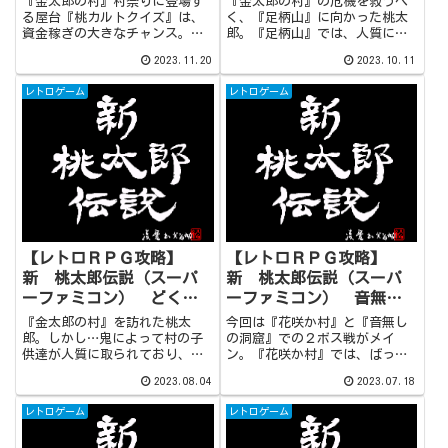
『金太郎の村』村祭りに登場す
『金太郎の村』の危機を救うべ
の庵
る屋台『桃カルトクイズ』は、
く、『足柄山』に向かった桃太
資金稼ぎの大きなチャンス。そ
郎。『足柄山』では、人質に囚
の後は『オニよけ』と『まよ
われている子供達を救うべく孤
2023.11.20
2023.10.11
け』の術を習得することになり
軍奮闘中の金太郎が仲間に加わ
ますが、『オニよけ』は若干の
ります。その後はダイダ王子と
レトロゲーム
レトロゲーム
運が作用します。できれば一発
のイベントバトルや、『足柄
で習得したいところ。『まよ
山』のボス・竜燈鬼との戦いが
け』はノヅチの討伐数50が習得
予定されています。
の条件です。
【レトロＲＰＧ攻略】
【レトロＲＰＧ攻略】
新 桃太郎伝説（スーパ
新 桃太郎伝説（スーパ
ーファミコン） どくけ
ーファミコン） 音無し
し仙人の庵、鹿角の里
の洞窟
『金太郎の村』を訪れた桃太
今回は『花咲か村』と『音無し
郎。しかし…鬼によって村の子
の洞窟』での２ボス戦がメイ
供達が人質に取られており、金
ン。『花咲か村』では、ばっか
太郎は身動きが取れない状態に
んきの能力を上げてくる雑魚
2023.08.04
2023.07.18
陥っています。一刻も早く助け
敵・さとりわっぱを先に倒すの
に行きたいところですが、まず
がポイント。『音無しの洞窟』
レトロゲーム
レトロゲーム
は『どくけし』と『鹿角』の術
の天賊鬼は、行動を選ばせてく
を習得しましょう。 中でも『鹿
れる優しいボス。遠慮せずに一