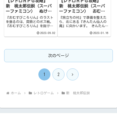
【レトロＲＰＧ攻略】
【レトロＲＰＧ攻略】
新 桃太郎伝説（スーパ
新 桃太郎伝説（スーパ
ーファミコン） ぬけだ
ーファミコン） おむす
し仙人の庵
びころりん
『おむすびころりん』のラスト
『旅立ちの村』で準備を整えた
を飾るのは、両鉄とのボス戦。
ら、北にある『きんたん仙人の
『おむすびころりん』を抜けた
庵』に向かいます。 きんたん仙
ら、次は北にある『すゞめのお
人と修業をして、回復の術『き
2023.05.02
2023.01.16
宿１』へ向かいます。ここで情
んたん』を習得しましょう。そ
報を収集し、『ぬけだし仙人の
の後は初めてのダンジョン『お
庵』を目指しましょう。隠し通
むすびころりん』へ。『おむす
路をいち早く見つけ、焦らず進
びころりん』ではこちらを毒状
むことが一発クリアのコツで
態にさせてくる敵が登場するの
す。
で、『毒消し』の準備は必須で
次のページ
す。
次
1
2
へ
ホーム
レトロゲーム
新 桃太郎伝説