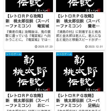
【レトロＲＰＧ攻略】
【レトロＲＰＧ攻略】
新 桃太郎伝説（スーパ
新 桃太郎伝説（スーパ
ーファミコン） 竜宮城
ーファミコン） 養老の
滝
『養老の滝』攻略後は、鬼の襲
『浦島の村』に到着すると桃太
撃に遭っている『竜宮城』へ向
郎と金太郎は老人に。老人にな
かうことに。『竜宮城』ではボ
ると能力と移動スピードがダウ
ス戦はありませんが、囚われた
ンするので、敵と戦うことは不
2025.07.23
2023.12.31
乙姫を助けるために食水餓鬼を
可能。『養老の滝』では『オニ
始めとする雑魚敵との連戦が予
よけ』でエンカウントを避けな
レトロゲーム
レトロゲーム
定されています。乙姫救出後は
がら、目的地を目指しましょ
宴イベントを経て、『竜宮城』
う。 その後はイベントが発生
から月へ向かう展開となりま
し、元の姿に戻ることができま
す。
す。
【レトロＲＰＧ攻略】
【レトロＲＰＧ攻略】
新 桃太郎伝説（スーパ
新 桃太郎伝説（スーパ
ーファミコン） おによ
ーファミコン） 足柄山
け仙人の庵、まよけ仙人