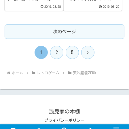
や、闇の剣士・シラヌイが再び
『地獄門』はニニギの結界によ
2019.03.28
2019.03.20
登場。ボス戦（１対１）に勝利
って封印されており、容易にそ
すると、シラヌイから奥義『龍
れを突破することはできませ
神斬り』を授かることに。 次な
ん。そこでヒガン達、集まった
る目的地は、ニニギが待ち受け
６つの神獣の石を使ってその封
る『竜王城』。『アグニの剣』
印を解くことに。まずは『闇の
を手に、敵本拠地の攻略に着手
大穴』へと向かいます。
次のページ
します。
次
1
2
5
へ
ホーム
レトロゲーム
天外魔境ZERO
浅見家の本棚
プライバシーポリシー