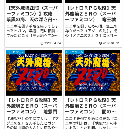
【天外魔境ZERO（スーパ
【レトロＲＰＧ攻略】天
ーファミコン）】攻略
外魔境ＺＥＲＯ（スーパ
暗黒の海、天の浮き舟
ーファミコン） 竜王城
（#40）
ニニギを倒す手段を失ってしま
ニニギを倒すための唯一無二の
ったヒガン。早速、竜に相談し
存在だった『アグニの剣』。そ
てみたところ『高天原へ向か
の『アグニの剣』を手に入れ、
え』との指示が。しかし…『高
『竜王城』にて戦いを挑んだヒ
2019.04.04
2019.04.01
天原』へ向かうには『天の浮き
ガンでしたが…ニニギには傷一
舟』というものに乗らなければ
つ付けることができませんでし
レトロゲーム
レトロゲーム
なりません。手がかりを知るテ
た。絶体絶命のピンチに陥った
ンジンは、なぜか浮かない様
ヒガンでしたが、そんな窮地を
子。その背景には、600年前の火
救ってくれたのはシラヌイでし
の一族の事情が関係していたの
た。
です。
【レトロＲＰＧ攻略】天
【レトロＲＰＧ攻略】天
外魔境ＺＥＲＯ（スーパ
外魔境ＺＥＲＯ（スーパ
ーファミコン） 地獄門
ーファミコン） 闇の大
穴
『地獄門』の中に突入し、『ア
ニニギを倒すために必要な『ニ
グニの剣』を入手したヒガン。
ニギの剣』は、『地獄門』の中
その後『闇の大穴』に戻るや否
にあることが判明。しかし、