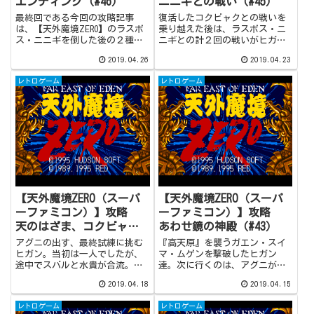
エンディング（#46）
ニニギとの戦い（#45）
最終回である今回の攻略記事
復活したコクビャクとの戦いを
は、【天外魔境ZERO】のラスボ
乗り越えた後は、ラスボス・ニ
ス・ニニギを倒した後の２種類
ニギとの計２回の戦いがヒガン
のエンディングを紹介します。
を待ち受けています。『竜王
2019.04.26
2019.04.23
分岐点は、ニニギ討伐後に現れ
城』と『地獄門』におけるニニ
る永遠の火から与えられる選択
ギとの大激戦の後には、永遠の
レトロゲーム
レトロゲーム
肢。ここで『ジパング』の新た
火が登場。ヒガンが『ジパン
な王になるか否かで、エンディ
グ』の王になるか否かで、本作
ングが変わってきます。感動の
には２種類のエンディングが用
フィナーレを、どうぞご覧あ
意されています。あなたの選択
れ！
は…？
【天外魔境ZERO（スーパ
【天外魔境ZERO（スーパ
ーファミコン）】攻略
ーファミコン）】攻略
天のはざま、コクビャク
あわせ鏡の神殿（#43）
との戦い（#44）
アグニの出す、最終試練に挑む
『高天原』を襲うガエン・スイ
ヒガン。当初は一人でしたが、
マ・ムゲンを撃破したヒガン
途中でスバルと水貴が合流。ア
達。次に行くのは、アグニが祀
グニの火を宿した剣は『ヒガン
られている『高天原大社』。
2019.04.18
2019.04.15
の剣』へと生まれ変わり、ニニ
『高天原大社』は、一足先に向
ギを倒す力を得ます。『高天原
かったコクビャクによって危機
レトロゲーム
レトロゲーム
大社』へと戻ったヒガン。ニニ
に晒されています。一方、『か