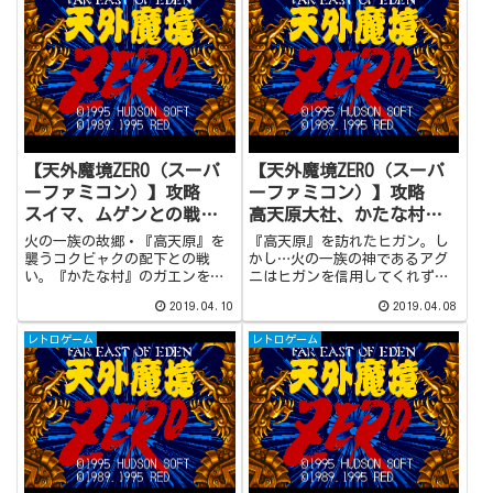
ギの下へ向かおうとしたその
がみ村』では普段は絶対に会う
時、倒したはずのコクビャクが
ことができないテンジンと水貴
突如その姿を現します。
の再会イベントを体験すること
が可能です。
【天外魔境ZERO（スーパ
【天外魔境ZERO（スーパ
ーファミコン）】攻略
ーファミコン）】攻略
スイマ、ムゲンとの戦い
高天原大社、かたな村、
（#42）
ガエンとの戦い（#41）
火の一族の故郷・『高天原』を
『高天原』を訪れたヒガン。し
襲うコクビャクの配下との戦
かし…火の一族の神であるアグ
い。『かたな村』のガエンを倒
ニはヒガンを信用してくれず、
し、残るは『たまつくり村』の
『この地の災いを倒して来い』
2019.04.10
2019.04.08
スイマと『かがみ村』のムゲン
と指示を出してきました。アグ
の２体。両者を倒し一時の平穏
ニに信じてもらうには、行動あ
レトロゲーム
レトロゲーム
を取り戻すことができました
るのみ。『高天原』を襲うニニ
が、アグニのいる『高天原大
ギの配下達を倒すため、まずは
社』には、あのコクビャクが向
『むらくも洞』を経て『かたな
かっています。コクビャクを追
村』を目指します。
い、『高天原大社』に向かいま
しょう。