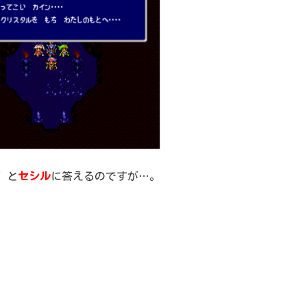
”と
セシル
に答えるのですが…。