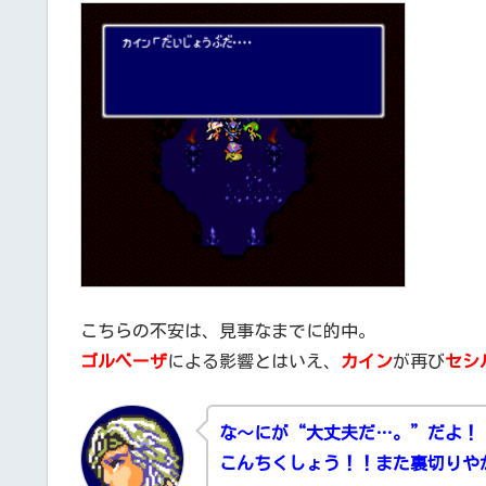
こちらの不安は、見事なまでに的中。
ゴルベーザ
による影響とはいえ、
カイン
が再び
セシ
な～にが“大丈夫だ…。”だよ！
こんちくしょう！！また裏切りや