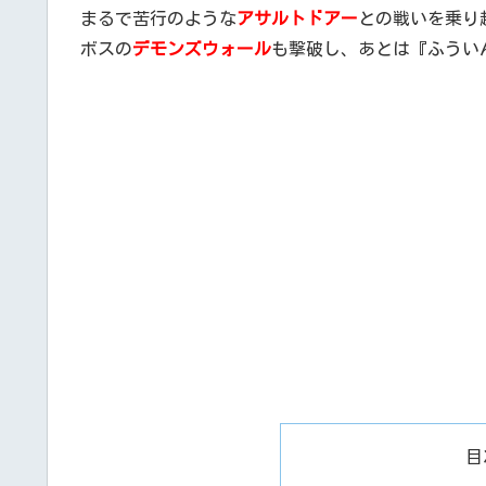
まるで苦行のような
アサルトドアー
との戦いを乗り
ボスの
デモンズウォール
も撃破し、あとは『ふうい
目