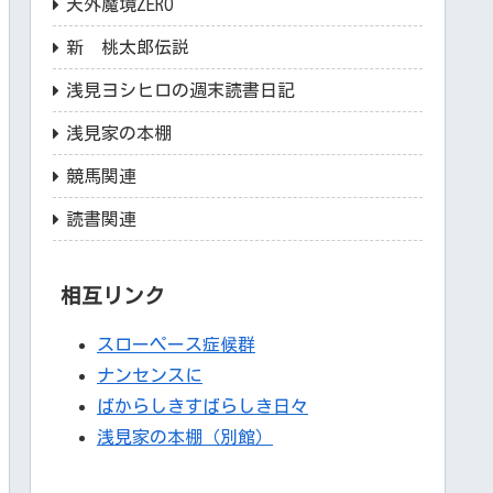
天外魔境ZERO
新 桃太郎伝説
浅見ヨシヒロの週末読書日記
浅見家の本棚
競馬関連
読書関連
相互リンク
スローペース症候群
ナンセンスに
ばからしきすばらしき日々
浅見家の本棚（別館）