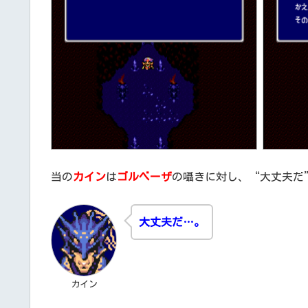
当の
カイン
は
ゴルベーザ
の囁きに対し、“大丈夫だ
大丈夫だ…。
カイン