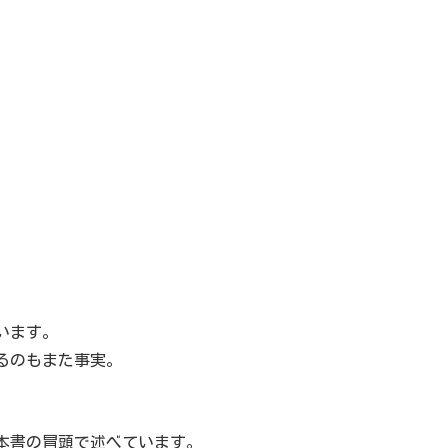
います。
るのもまた事実。
本書の冒頭で述べています。