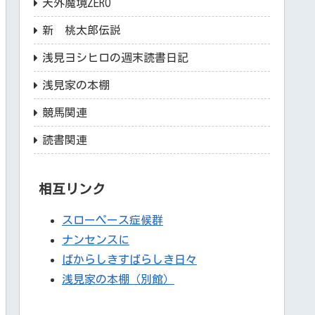
天外魔境ZERO
新 桃太郎伝説
浅見ヨシヒロの週末読書日記
浅見家の本棚
競馬関連
読書関連
相互リンク
スローペース症候群
ナンセンスに
ばからしきすばらしき日々
浅見家の本棚（別館）