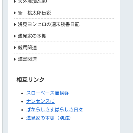
天外魔境ZERO
新 桃太郎伝説
浅見ヨシヒロの週末読書日記
浅見家の本棚
競馬関連
読書関連
相互リンク
スローペース症候群
ナンセンスに
ばからしきすばらしき日々
浅見家の本棚（別館）