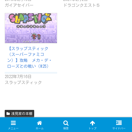
ガイアセイバー
ドラゴンクエスト５
【スラップスティック
（スーパーファミコ
ン）】攻略 メカ・デ・
ローズとの戦い（#25）
2022年7月16日
スラップスティック
浅見家の本棚
シェアする
メニュー
ホーム
検索
トップ
サイドバー