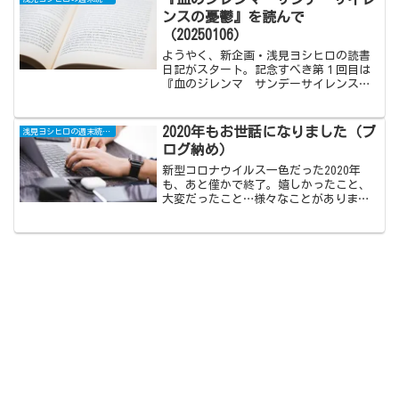
見守ることしかできない自分を歯がゆく
ンスの憂鬱』を読んで
思います。
（20250106）
ようやく、新企画・浅見ヨシヒロの読書
日記がスタート。記念すべき第１回目は
『血のジレンマ サンデーサイレンスの
憂鬱』の再読記事。何事にも栄枯盛衰は
存在すると思いますが、サラブレッドの
根幹を成す血統も例外ではありません。
2020年もお世話になりました（ブ
浅見ヨシヒロの週末読書日記
日本競馬界で主流となっているサンデー
ログ納め）
サイレンス系には、今後どのような運命
が待っているのでしょうか？
新型コロナウイルス一色だった2020年
も、あと僅かで終了。嬉しかったこと、
大変だったこと…様々なことがありまし
たが、ブログ納めと称して簡単に今年一
年を振り返ってみたいと思います。最後
には2021年の目標として、ブログの更新
回数アップを掲げています。