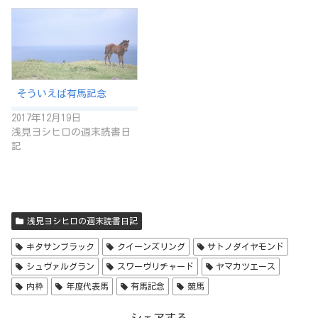
そういえば有馬記念
2017年12月19日
浅見ヨシヒロの週末読書日
記
浅見ヨシヒロの週末読書日記
キタサンブラック
クイーンズリング
サトノダイヤモンド
シュヴァルグラン
スワーヴリチャード
ヤマカツエース
内枠
年度代表馬
有馬記念
競馬