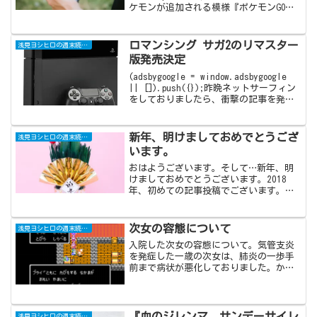
ケモンが追加される模様『ポケモンGO』
の話題について。まず初めに、個人的な
話になってしまうのですが、ついにホウ
オウをゲ...
ロマンシング サガ2のリマスター
浅見ヨシヒロの週末読書日記
版発売決定
(adsbygoogle = window.adsbygoogle
|| []).push({});昨晩ネットサーフィン
をしておりましたら、衝撃の記事を発見
しました。正にディープインパクト。は
い、かつて我らレトロゲーマー達の青春
の1ページを...
新年、明けましておめでとうござ
浅見ヨシヒロの週末読書日記
います。
おはようございます。そして…新年、明
けましておめでとうございます。2018
年、初めての記事投稿でございます。昨
年は本ブログ的に大きな動きのあった一
年でした。2013年にFC2のブログサービ
スで『浅見家の本棚』は、野暮な言い方
次女の容態について
浅見ヨシヒロの週末読書日記
をすれば正しく産...
入院した次女の容態について。気管支炎
を発症した一歳の次女は、肺炎の一歩手
前まで病状が悪化しておりました。かか
りつけの小児科には一日置きに通ってい
たものの、なぜか発見されず…。比較的
規模の大きい病院を紹介され、即入院。
軽度の中耳炎も発症しており、親として
『血のジレンマ サンデーサイレ
浅見ヨシヒロの週末読書日記