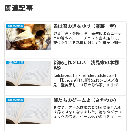
関連記事
君は君の道をゆけ（齋藤 孝）
浅見家の本棚
教育学者・齋藤 孝 先生によるニーチ
ェの解説本。ニーチェは本書を通して、
現代を生きる私達に対して的確かつ刺激
的な激励を投げかけていてくれていま
す。逃げたい時は逃げてもいいし、いち
いち過去を気にしてはいけない。前を向
き、自分を愛し、シンプルに自分の道を
新釈走れメロス 浅見家の本棚
浅見家の本棚
突き進む。これが強く生きていく方法で
#49
す。
(adsbygoogle = window.adsbygoogle
|| []).push({});新釈走れメロス／森
見 登美彦もし『好きな作家』を挙げる
としたら…百が一、千が一…いえ、万が
一にも無いことだと思われますが、もし
『あなたの好き...
僕たちのゲーム史（さやわか）
浅見家の本棚
もはや、ゲームは現実と切り離された別
世界ではなくなりました。物語やグラフ
ィックの追求、ゲーム外でのコミュニケ
ーション、ゲームセンターの努力、次世
代機戦争、ネットの台頭…といった日本
のゲームを歴史を経て、現実世界に寄り