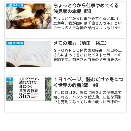
添う現在の身近な姿となりました。
ちょっと今から仕事やめてくる
浅見家の本棚
浅見家の本棚 #53
ちょっと今から仕事やめてくる／北川
恵海今、我が国には『働き方改革』とい
う一つの大きな動きが出来つつありま
す。一昔前は考えられなかったですね。
それ位に、労働環境に対する世間の注目
とでももうしましょうか、関心が高まっ
メモの魔力（前田 裕二）
浅見家の本棚
ているのだと思います。(a...
ＳＨＯＷＲＯＯＭ代表取締役 前田裕二
さんによって書かれたベストセラー本の
要約です。前田さん自身のメモ術を活用
した抽出化によるアイディアの創出方法
や、自分自身の見つめ方。ファクト→抽
象化→転用で、それらは可能。この本を
読むことで、早速メモをしたくなってき
１日１ページ、読むだけで身につ
365
ました。
く世界の教養365 #8
『目には目を、歯には歯を』の復讐法で
知られる、ハンムラビ法典。些細な罰則
でも死刑になってしまう厳しい法律のイ
メージですが、その実態は過剰な報復を
禁じたり、為政者であっても法律を遵守
することを命じた、極めて革命的なもの
であった。