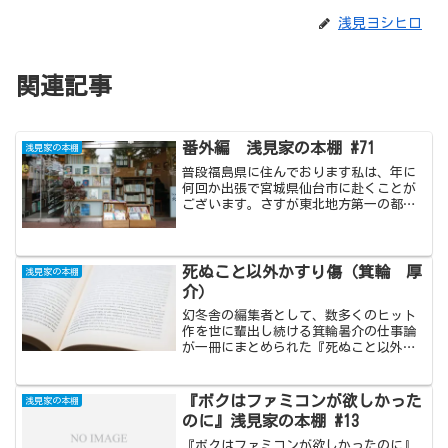
浅見ヨシヒロ
関連記事
番外編 浅見家の本棚 #71
浅見家の本棚
普段福島県に住んでおります私は、年に
何回か出張で宮城県仙台市に赴くことが
ございます。さすが東北地方第一の都市
だけありまして、私の住む二本松市とは
街中を歩いている人の数も活気も、つい
でに言うならば『ポケモンGO』のポケス
トップの数も段違いであ...
死ぬこと以外かすり傷（箕輪 厚
浅見家の本棚
介）
幻冬舎の編集者として、数多くのヒット
作を世に輩出し続ける箕輪暑介の仕事論
が一冊にまとめられた『死ぬこと以外か
すり傷』。編集者というニッチな職業に
は留まらず、これからの新しい世に求め
られる生き方は同級生としても参考にな
『ボクはファミコンが欲しかった
浅見家の本棚
ります。『スピードは熱を生み、量は質
のに』浅見家の本棚 #13
を生む』。
『ボクはファミコンが欲しかったのに』