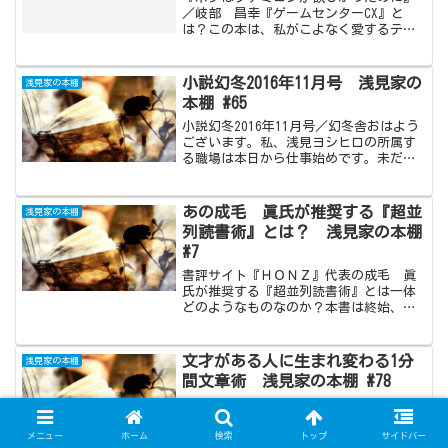
／岐部 昌幸『ゲームセンターCX』と
は？この本は、私がこよなく愛するテレ
ビ番組『ゲームセンターCX』の放送作家
でもある、岐部さん…いえ、今は敢えて
岐部先生と呼ばせて頂きましょう。その
小説幻冬2016年11月号 浅見家の
浅見家の本棚
岐部先生によって書か...
本棚 #65
小説幻冬2016年11月号／幻冬舎おはよう
ございます。私、浅見ヨシヒロの所属す
る職場は本日から仕事始めです。未だ、
年末年始休暇のボケ具合が抜けきってい
ないわけですが、少しずつマイペースに
頑張っていきたいと思います。
あの成毛 眞氏が推奨する『超並
浅見家の本棚
(adsbygoogle ...
列読書術』とは？ 浅見家の本棚
#7
書評サイト『ＨＯＮＺ』代表の成毛 眞
氏が推奨する『超並列読書術』とは一体
どのようなものなのか？本書は終始、成
毛氏独特の厳しい口調で書き進められて
いますが、大事なことは一点。『10冊同
時に沢山本を読んで、少しでも楽しい人
文才がある人に生まれ変わる1分
浅見家の本棚
生を送ろうではないか』ということ。
間文章術 浅見家の本棚 #78
文才がある人に生まれ変わる1分間文章術
／石井 貴士『文才』『文章力』は果た
して先天的なものなのか！？
メニュー
ホーム
検索
トップ
サイドバー