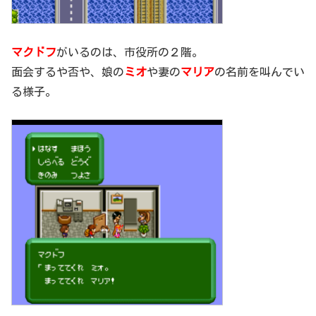
マクドフ
がいるのは、市役所の２階。
面会するや否や、娘の
ミオ
や妻の
マリア
の名前を叫んでい
る様子。