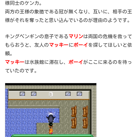
様同士のケンカ。
両方の王様の象徴である冠が無くなり、互いに、相手の王
様がそれを奪ったと思い込んでいるのが理由のようです。
キングペンギンの息子である
マリン
は両国の危機を救って
もらおうと、友人の
マッキー
に
ボーイ
を探してほしいと依
頼。
マッキー
は水族館に滞在し、
ボーイ
がここに来るのを待っ
ていたのです。