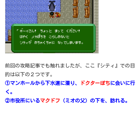
前回の攻略記事でも触れましたが、ここ『シティ』での目
的は以下の２つです。
①マンホールから下水道に潜り、
ドクターぽち
に会いに行
く。
②市役所にいる
マクドフ
（ミオの父）の下を、訪れる。