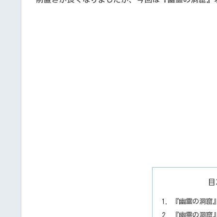
目
『幽霊の洞窟
『幽霊の洞窟