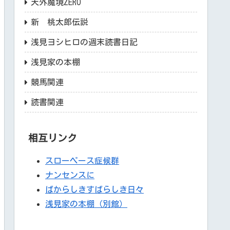
天外魔境ZERO
新 桃太郎伝説
浅見ヨシヒロの週末読書日記
浅見家の本棚
競馬関連
読書関連
相互リンク
スローペース症候群
ナンセンスに
ばからしきすばらしき日々
浅見家の本棚（別館）