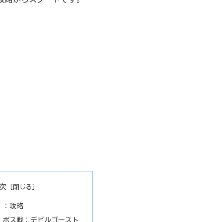
次
』：攻略
』ボス戦：デビルゴースト