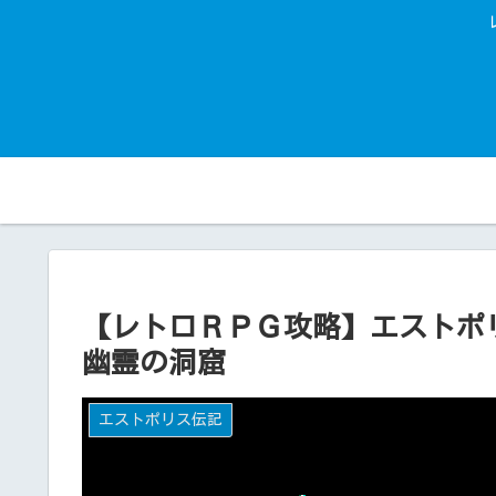
【レトロＲＰＧ攻略】エスト
幽霊の洞窟
エストポリス伝記