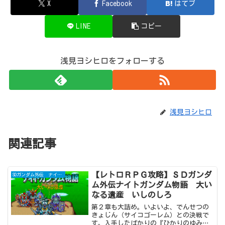
X
Facebook
はてブ
LINE
コピー
浅見ヨシヒロをフォローする
浅見ヨシヒロ
関連記事
【レトロＲＰＧ攻略】ＳＤガンダ
SDガンダム外伝 ナイトガンダム物語
ム外伝ナイトガンダム物語 大い
なる遺産 いしのしろ
第２章も大詰め。いよいよ、でんせつの
きょじん（サイコゴーレム）との決戦で
す。入手したばかりの『ひかりのゆみ