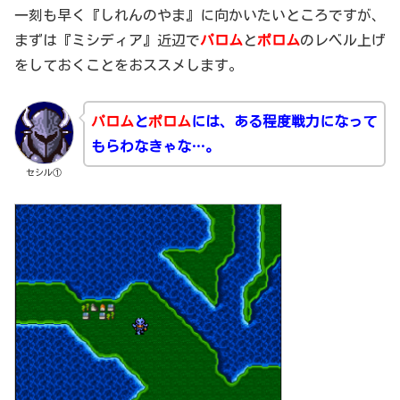
一刻も早く『しれんのやま』に向かいたいところですが、
まずは『ミシディア』近辺で
パロム
と
ポロム
のレベル上げ
をしておくことをおススメします。
パロム
と
ポロム
には、ある程度戦力になって
もらわなきゃな…。
セシル①