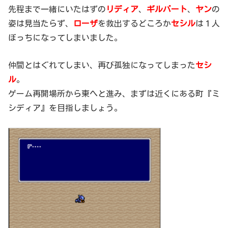
先程まで一緒にいたはずの
リディア
、
ギルバート
、
ヤン
の
姿は見当たらず、
ローザ
を救出するどころか
セシル
は１人
ぼっちになってしまいました。
仲間とはぐれてしまい、再び孤独になってしまった
セシ
ル
。
ゲーム再開場所から東へと進み、まずは近くにある町『ミ
シディア』を目指しましょう。