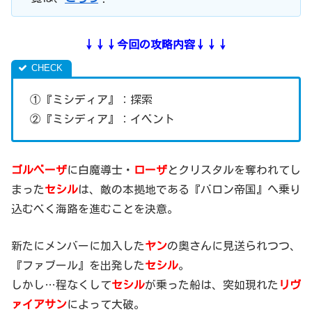
↓↓↓今回の攻略内容↓↓↓
①『ミシディア』：探索
②『ミシディア』：イベント
ゴルベーザ
に白魔導士・
ローザ
とクリスタルを奪われてし
まった
セシル
は、敵の本拠地である『バロン帝国』へ乗り
込むべく海路を進むことを決意。
新たにメンバーに加入した
ヤン
の奥さんに見送られつつ、
『ファブール』を出発した
セシル
。
しかし…程なくして
セシル
が乗った船は、突如現れた
リヴ
ァイアサン
によって大破。