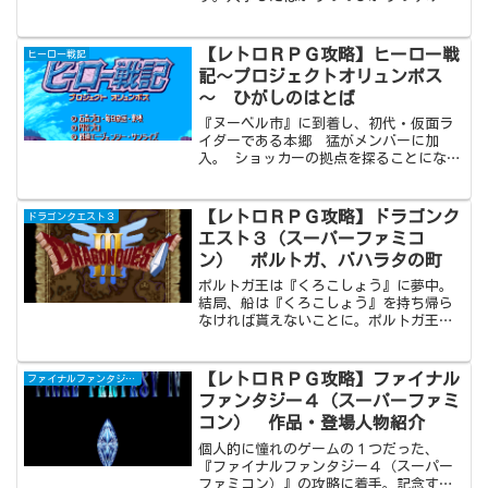
や』（実際は『ひかりのゆみ』だけ）を
使用し、サイコゴーレムを弱体化させな
ければ勝利することはほぼ不可能です。
【レトロＲＰＧ攻略】ヒーロー戦
ヒーロー戦記
サイコゴーレムを撃破した後は、一連の
記～プロジェクトオリュンポス
黒幕がジークジオンであることが明らか
～ ひがしのはとば
となります。
『ヌーベル市』に到着し、初代・仮面ラ
イダーである本郷 猛がメンバーに加
入。 ショッカーの拠点を探ることになり
ますが、おやっさん（立花 藤兵衛）に
相談すると、『ひがしのはとば』が怪し
いという情報を入手。『ひがしのはと
【レトロＲＰＧ攻略】ドラゴンク
ドラゴンクエスト３
ば』で待ち受けているゾルたいさを倒
エスト３（スーパーファミコ
し、ギリアムを救出しましょう。
ン） ポルトガ、バハラタの町
ポルトガ王は『くろこしょう』に夢中。
結局、船は『くろこしょう』を持ち帰ら
なければ貰えないことに。ポルトガ王か
ら貰った『おうのてがみ』を使って『ノ
ルドの洞くつ』を抜け、『バハラタの
町』に辿り着いた主人公（勇者）。しか
【レトロＲＰＧ攻略】ファイナル
ファイナルファンタジー４
し、容易に『くろこしょう』を手に入れ
ファンタジー４（スーパーファミ
ることはできません。
コン） 作品・登場人物紹介
個人的に憧れのゲームの１つだった、
『ファイナルファンタジー４（スーパー
ファミコン）』の攻略に着手。記念すべ