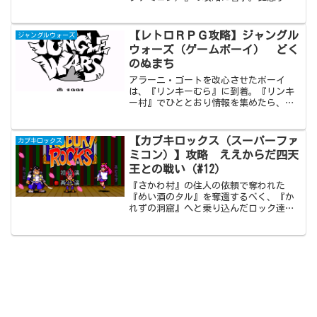
き第１回目の攻略記事は『ファイナルフ
ァンタジー４（スーパーファミコン）』
の概要と、セシルやカインをはじめとす
【レトロＲＰＧ攻略】ジャングル
ジャングルウォーズ
る魅力的な登場人物達の紹介をしていき
ウォーズ（ゲームボーイ） どく
ます。
のぬまち
アラーニ・ゴートを改心させたボーイ
は、『リンキーむら』に到着。『リンキ
ー村』でひととおり情報を集めたら、サ
ブイベントということで『ちからのゆび
わ』を求めて『どくのぬまち』を探索。
『ちからのゆびわ』はレベルアップ時に
【カブキロックス（スーパーファ
カブキロックス
HPが全回復するという便利なアイテム。
ミコン）】攻略 ええからだ四天
この機会に入手しておきましょう。
王との戦い（#12）
『さかわ村』の住人の依頼で奪われた
『めい酒のタル』を奪還するべく、『か
れずの洞窟』へと乗り込んだロック達。
待ち受けるのは、ナルカミ上人の配下で
あるええからだ四天王。ルックスはとも
かく、いずれも性格に難がありそうな４
人を各個撃破し、無事に酒ダルを奪い返
すことに成功しました。