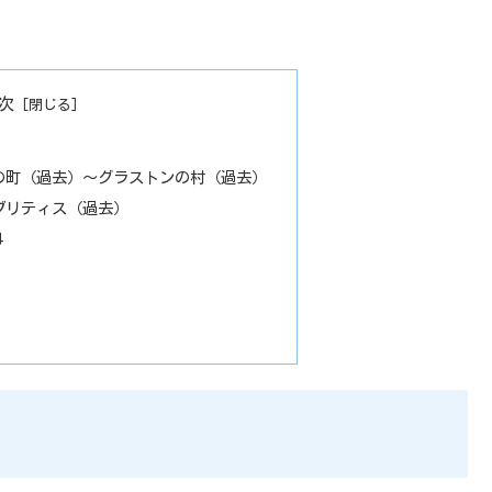
次
の町（過去）～グラストンの村（過去）
ブリティス（過去）
４