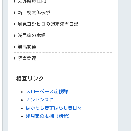
天外魔境ZERO
新 桃太郎伝説
浅見ヨシヒロの週末読書日記
浅見家の本棚
競馬関連
読書関連
相互リンク
スローペース症候群
ナンセンスに
ばからしきすばらしき日々
浅見家の本棚（別館）