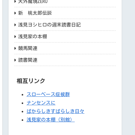
天外魔境ZERO
新 桃太郎伝説
浅見ヨシヒロの週末読書日記
浅見家の本棚
競馬関連
読書関連
相互リンク
スローペース症候群
ナンセンスに
ばからしきすばらしき日々
浅見家の本棚（別館）