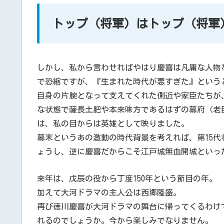
トップ（将軍）はトップ（将軍
しかし、私から言わせればやはり慶喜は凡庸な人物
で恐縮ですが、『生まれた時代が悪すぎた』という
自身の片腕となって支えてくれた側近や家臣たちが
な状態で薩長土肥や本来味方であるはずの幕府（老
は、私の目からは英雄として映りました。
幕末というあの激動の時代背景を考えれば、第15
ょうし、逆に慶喜だからこそ江戸城無血開城といっ
来年は、戊辰の役から丁度150年という節目の年。
加えて大河ドラマの主人公は西郷隆盛。
再び徳川慶喜が大河ドラマの舞台に帰ってくるわけ
れるのでしょうか。今から楽しみでなりません。