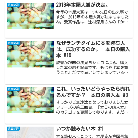
2018年本屋大賞が決定。
読書関連
今年の本屋大賞は…つい先日の出来事で
すが、2018年の本屋大賞が決まりました
ね。受賞作品は、辻村深月さんの『かが
みの孤城』。全国の書店員さんが選ん
だ…ということだけあって、既に話題に
なっていた『かがみの孤城』ですが、本
屋大賞という栄えあるタ...
なぜランチタイムに本を読む人
読書関連
は、成功するのか。 本日の購入
本 #15
読書が趣味の浅見ヨシヒロによる、購入
した本の紹介記事です。もはや『本を買
うこと』だけで満足してしまっている気
配がプンプンしますが、なるべく積読本
にならないように努力し、読み終えた暁
には書評記事『浅見家の本棚』でご紹介
これ、いったいどうやったら売れ
読書関連
したいと思います。
るんですか？ 本日の購入本 #3
すっかりご無沙汰となっておりました本
シリーズの第三回目。『本日の購入本』
のカテゴリを更新して参ります。まだ読
み終わっていないこともあり、詳しく書
けないところがもどかしいのですが、
『こんな本もあるんだね』的な軽い感じ
いつか読みたい本 #1
読書関連
で触れていきたいと思います...
本を読む人にとって、本屋さんや図書館