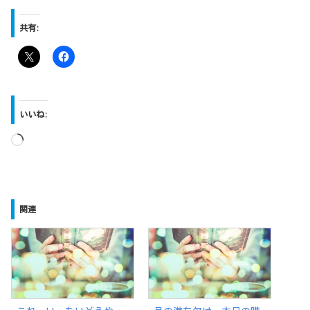
共有:
いいね:
読
み
込
み
関連
中…