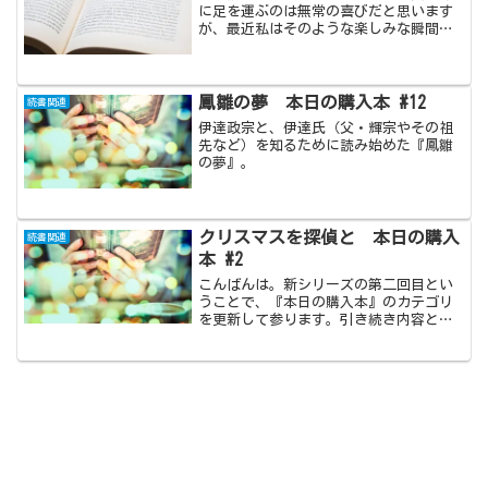
に足を運ぶのは無常の喜びだと思います
が、最近私はそのような楽しみな瞬間、
刹那において『自分がどのような本を求
めて訪れたか』という、正に根本的な所
を忘れてしまう事が多々あります。
(adsbygoogle =...
鳳雛の夢 本日の購入本 #12
読書関連
伊達政宗と、伊達氏（父・輝宗やその祖
先など）を知るために読み始めた『鳳雛
の夢』。
クリスマスを探偵と 本日の購入
読書関連
本 #2
こんばんは。新シリーズの第二回目とい
うことで、『本日の購入本』のカテゴリ
を更新して参ります。引き続き内容とし
ては薄っぺらい感じに仕上がっておりま
すが、暖かい目で見守って頂きたいと思
います。あ、薄っぺらいのは私の文章だ
けで紹介する本達は決して...