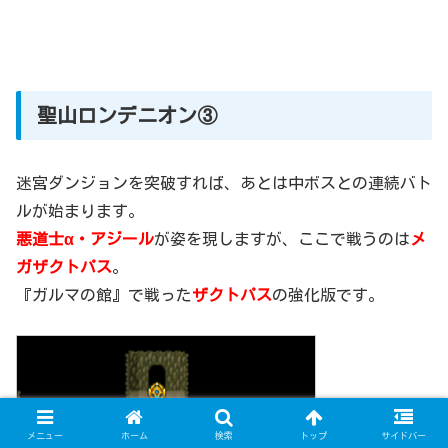
聖山ロンデニオン③
迷宮ダンジョンを突破すれば、あとは中ボスとの連続バト
ルが始まります。
悪道士α・アジール
が姿を現しますが、ここで戦うのは
メ
ガザクトパス
。
『ガルマの館』で戦った
ザクトパス
の強化版です。
メニュー
ホーム
検索
トップ
サイドバー