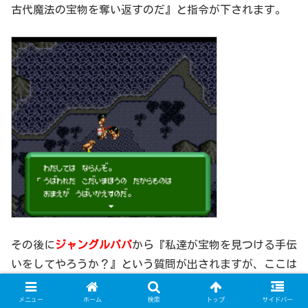
古代魔法の宝物を奪い返すのだ』と指令が下されます。
その後に
ジャングルパパ
から『私達が宝物を見つける手伝
いをしてやろうか？』という質問が出されますが、ここは
男の意地として『いいや』と答え、独力で『ウルウル団』
メニュー
ホーム
検索
トップ
サイドバー
を阻止することを選択しましょう。