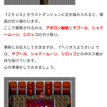
『ＺＥＵＳ』がラストダンジョンに足を踏み入れると、場
面が切り替わります。
ここで展開されるのは、
アポロン総統
と
ヤプール
、
シャド
ームーン
、
シロッコ
のやり取り。
事前にお伝えしておきますが、『ヘリオスようさい』で
は、
ヤプール
、
シャドームーン
、
シロッコ
との中ボス戦が
待ち受けています。
心の準備をしておきましょう。