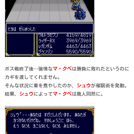
ボス戦終了後…強情な
マ・クベ
は勝負に敗れたというのに
カギを渡してくれません。
そんな状況に業を煮やしたのか、
シュウ
が催眠術を発動。
結果、
シュウ
によって
マ・クベ
は廃人同然に。