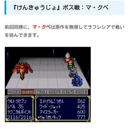
『けんきゅうじょ』ボス戦：マ・クベ
前回同様に、
マ・クベ
は原作を無視してラフレシアで戦い
を挑んできます。