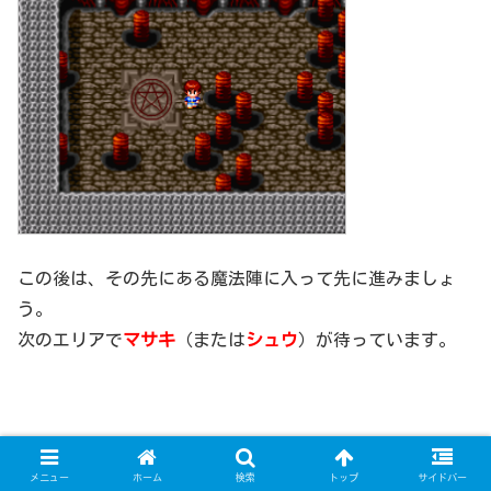
この後は、その先にある魔法陣に入って先に進みましょ
う。
次のエリアで
マサキ
（または
シュウ
）が待っています。
メニュー
ホーム
検索
トップ
サイドバー