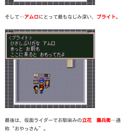
そして…
アムロ
にとって最もなじみ深い、
ブライト
。
最後は、仮面ライダーでお馴染みの
立花 藤兵衛
…通
称“おやっさん”。