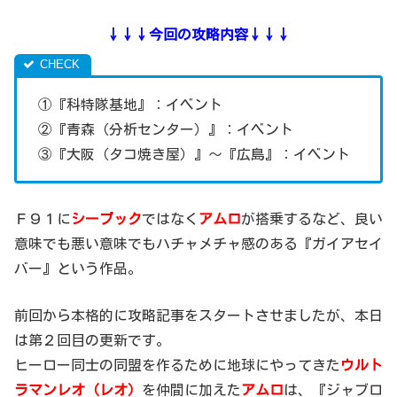
↓↓↓今回の攻略内容↓↓↓
①『科特隊基地』：イベント
②
『青森（分析センター）
』：イベント
③『大阪（タコ焼き屋）』～『広島』：イベント
Ｆ９１に
シーブック
ではなく
アムロ
が搭乗するなど、良い
意味でも悪い意味でもハチャメチャ感のある『ガイアセイ
バー』という作品。
前回から本格的に攻略記事をスタートさせましたが、本日
は第２回目の更新です。
ヒーロー同士の同盟を作るために地球にやってきた
ウルト
ラマンレオ（レオ）
を仲間に加えた
アムロ
は、『ジャブロ