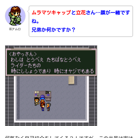
ムラマツキャップ
と
立花
さん…顔が一緒です
ね。
GSアムロ
兄弟か何かですか？