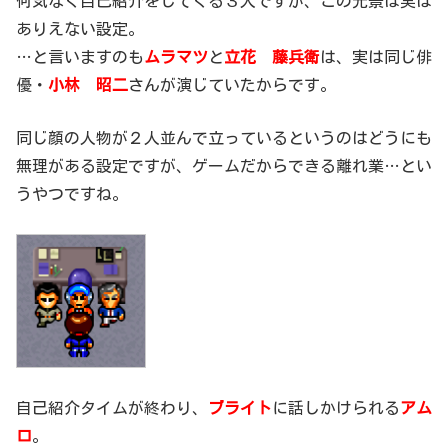
何気なく自己紹介をしてくる３人ですが、この光景は実は
ありえない設定。
…と言いますのも
ムラマツ
と
立花 藤兵衛
は、実は同じ俳
優・
小林 昭二
さんが演じていたからです。
同じ顔の人物が２人並んで立っているというのはどうにも
無理がある設定ですが、ゲームだからできる離れ業…とい
うやつですね。
自己紹介タイムが終わり、
ブライト
に話しかけられる
アム
ロ
。