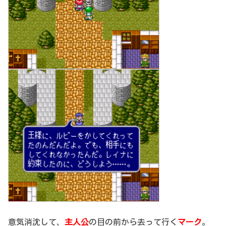
意気消沈して、
主人公
の目の前から去って行く
マーク
。