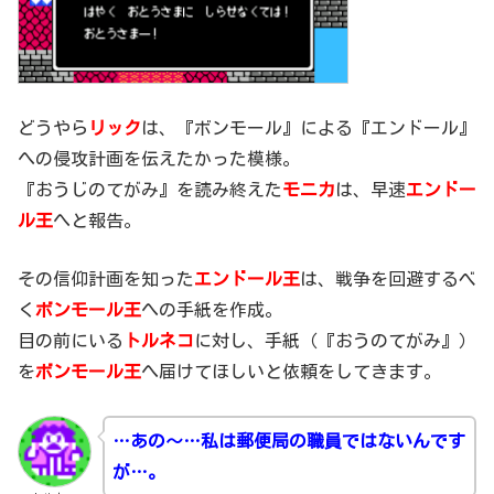
どうやら
リック
は、『ボンモール』による『エンドール』
への侵攻計画を伝えたかった模様。
『おうじのてがみ』を読み終えた
モニカ
は、早速
エンドー
ル王
へと報告。
その信仰計画を知った
エンドール王
は、戦争を回避するべ
く
ボンモール王
への手紙を作成。
目の前にいる
トルネコ
に対し、手紙（『おうのてがみ』）
を
ボンモール王
へ届けてほしいと依頼をしてきます。
…あの～…私は郵便局の職員ではないんです
が…。