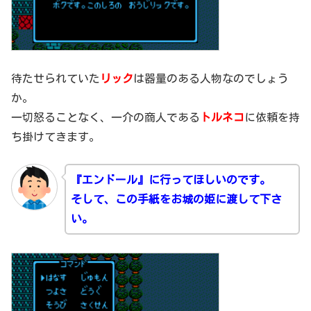
待たせられていた
リック
は器量のある人物なのでしょう
か。
一切怒ることなく、一介の商人である
トルネコ
に依頼を持
ち掛けてきます。
『エンドール』に行ってほしいのです。
そして、この手紙をお城の姫に渡して下さ
い。