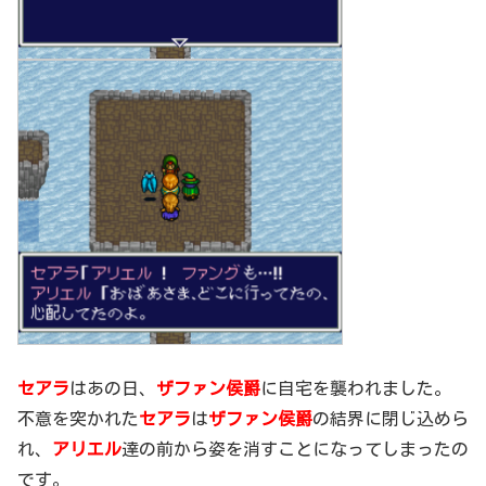
セアラ
はあの日、
ザファン侯爵
に自宅を襲われました。
不意を突かれた
セアラ
は
ザファン侯爵
の結界に閉じ込めら
れ、
アリエル
達の前から姿を消すことになってしまったの
です。