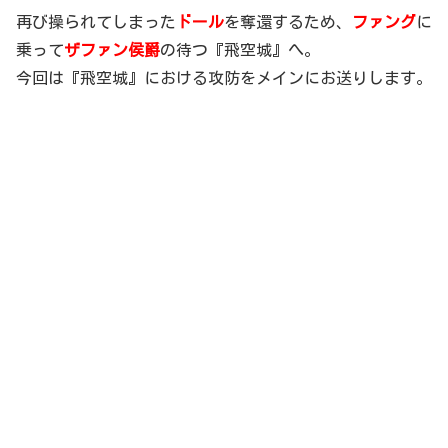
再び操られてしまった
ドール
を奪還するため、
ファング
に
乗って
ザファン侯爵
の待つ『飛空城』へ。
今回は『飛空城』における攻防をメインにお送りします。