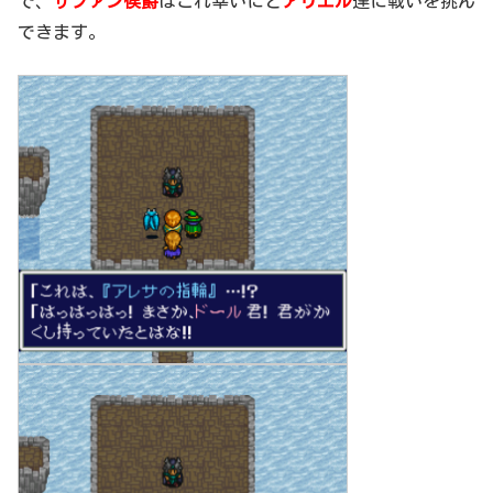
で、
ザファン侯爵
はこれ幸いにと
アリエル
達に戦いを挑ん
できます。