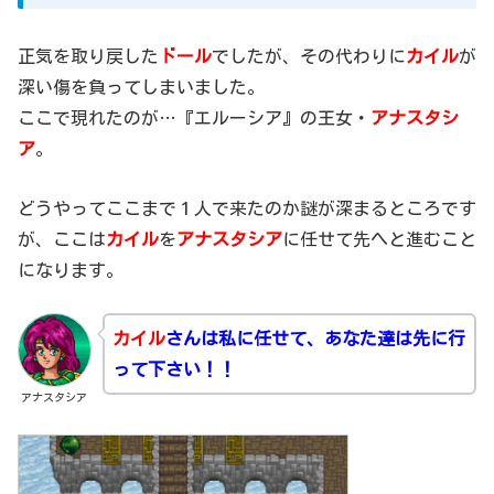
正気を取り戻した
ドール
でしたが、その代わりに
カイル
が
深い傷を負ってしまいました。
ここで現れたのが…『エルーシア』の王女・
アナスタシ
ア
。
どうやってここまで１人で来たのか謎が深まるところです
が、ここは
カイル
を
アナスタシア
に任せて先へと進むこと
になります。
カイル
さんは私に任せて、あなた達は先に行
って下さい！！
アナスタシア