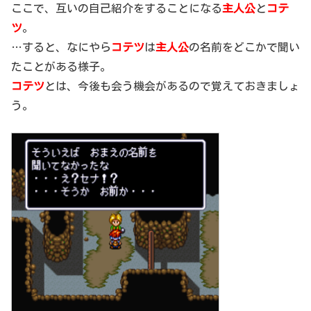
ここで、互いの自己紹介をすることになる
主人公
と
コテ
ツ
。
…すると、なにやら
コテツ
は
主人公
の名前をどこかで聞い
たことがある様子。
コテツ
とは、今後も会う機会があるので覚えておきましょ
う。