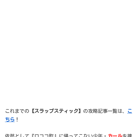
これまでの
【スラップスティック】
の攻略記事一覧は、
こ
ちら
！
依然として『ロココ町』に帰ってこない少年・
カール
を捜