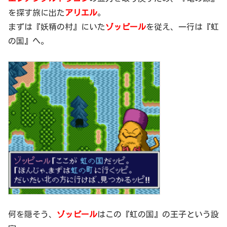
を探す旅に出た
アリエル
。
まずは『妖精の村』にいた
ゾッピール
を従え、一行は『虹
の国』へ。
何を隠そう、
ゾッピール
はこの『虹の国』の王子という設