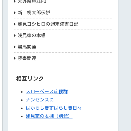
天外魔境ZERO
新 桃太郎伝説
浅見ヨシヒロの週末読書日記
浅見家の本棚
競馬関連
読書関連
相互リンク
スローペース症候群
ナンセンスに
ばからしきすばらしき日々
浅見家の本棚（別館）