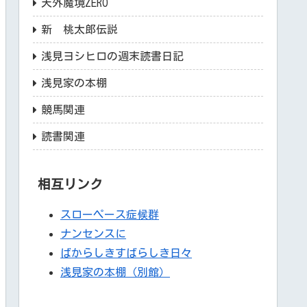
天外魔境ZERO
新 桃太郎伝説
浅見ヨシヒロの週末読書日記
浅見家の本棚
競馬関連
読書関連
相互リンク
スローペース症候群
ナンセンスに
ばからしきすばらしき日々
浅見家の本棚（別館）