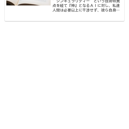
”シンギュラリティー”という技術特異
点を経て『神』となるＡＩに対し、私達
人間は必要以上に干渉せず、彼ら自身に
将来を開拓させることが重要です。ここ
数年、ＡＩを題材にした本が数多く出版
されていますが、本書『ＡＩが神になる
日』は、また違った視点から書かれた一
冊と言えます。