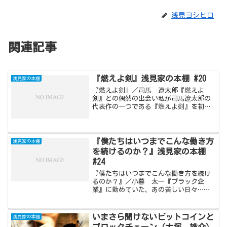
浅見ヨシヒロ
関連記事
『燃えよ剣』浅見家の本棚 #20
浅見家の本棚
『燃えよ剣』／司馬 遼太郎『燃えよ
剣』との偶然の出会い私が司馬遼太郎の
代表作の一つである『燃えよ剣』を初め
て読んだのは、実は最近などではなく、
高校生の頃でございました。当時の私
は、読書といえばマンガか雑誌しか読ん
でおらず、この本と出会った時...
『僕たちはいつまでこんな働き方
浅見家の本棚
を続けるのか？』浅見家の本棚
#24
『僕たちはいつまでこんな働き方を続け
るのか？』／小暮 太一『ブラック企
業』に勤めていた、あの苦しい日々…
『ブラック企業』という言葉が世間を賑
わせ始めてからだいぶ久しいのではない
でしょうか。最近では過労が原因で体調
いまさら聞けないビットコインと
浅見家の本棚
を崩して亡くなってしまったり...
ブロックチェーン（大塚 雄介）