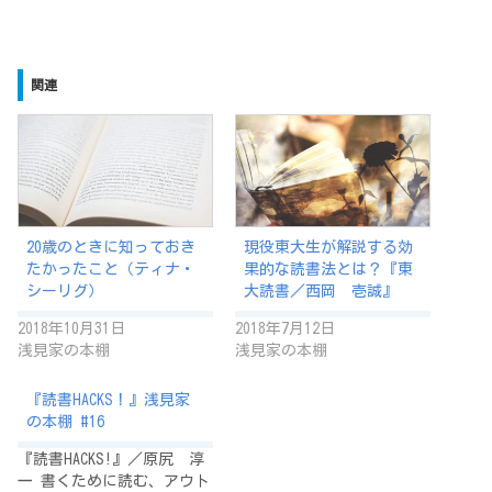
関連
20歳のときに知っておき
現役東大生が解説する効
たかったこと（ティナ・
果的な読書法とは？『東
シーリグ）
大読書／西岡 壱誠』
2018年10月31日
2018年7月12日
浅見家の本棚
浅見家の本棚
『読書HACKS！』浅見家
の本棚 #16
『読書HACKS!』／原尻 淳
一 書くために読む、アウト