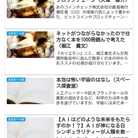
あのコインチェック株式会社の最高執行
責任者（CCO）大塚雄介氏によって書かれ
た、ビットコインやブロックチェーン、
そしてフィンテックの入門書。専門書へ
のステップとして読むには申し分無い内
容。現金の価値が薄れていくこれからの
ネットがつながらなかったので仕
浅見家の本棚
時代、仮想通貨はどのような役割を果た
方なく本を1000冊読んで考えた
していくのか楽しみです。
（堀江 貴文）
『ホリエモン』こと、堀江貴文さんが刑
務所服役中に読んだ数多くの本の中から
おススメの42冊が紹介されています。そ
れぞれ、仕事・ビジネス、情報、生き
様、ライフスタイル、過去・現在・未来
の５項目に分類され、独自の書評とその
本当は怖い宇宙のはなし（スペー
浅見家の本棚
本を読んでどのようなことを考えていた
ス探査室）
のかが述べられています。
人工クレーターや巨大ブラックホールの
撮影が成功するなど、科学の力は年々進
歩を遂げていますが、宇宙にはまだまだ
人類の及ばない謎が数多く存在していま
す（むしろ、ほとんど分かっていな
い）。本書はそんな宇宙の負の部分が、
【ＡＩはどのような未来をもたら
浅見家の本棚
私のような文系人間にも分かりやすいよ
すのか！？】ＡＩが神になる日
うにまとめられています。宇宙は、本当
シンギュラリティーが人類を救う
に面白い！
／松本 徹三