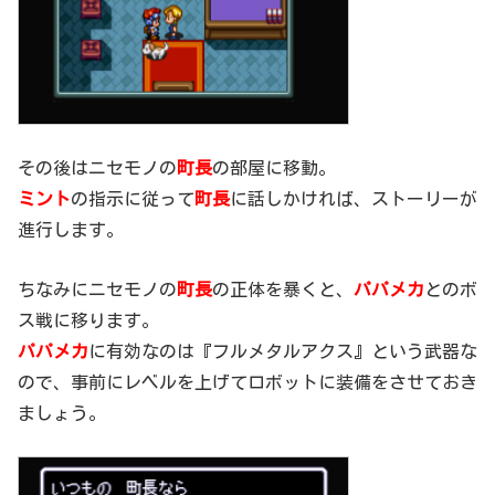
その後はニセモノの
町長
の部屋に移動。
ミント
の指示に従って
町長
に話しかければ、ストーリーが
進行します。
ちなみにニセモノの
町長
の正体を暴くと、
パパメカ
とのボ
ス戦に移ります。
パパメカ
に有効なのは『フルメタルアクス』という武器な
ので、事前にレベルを上げてロボットに装備をさせておき
ましょう。