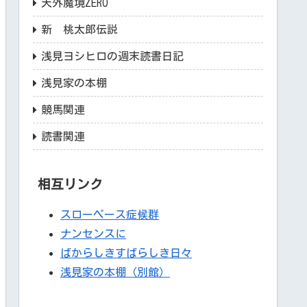
天外魔境ZERO
新 桃太郎伝説
浅見ヨシヒロの週末読書日記
浅見家の本棚
競馬関連
読書関連
相互リンク
スローペース症候群
ナンセンスに
ばからしきすばらしき日々
浅見家の本棚（別館）