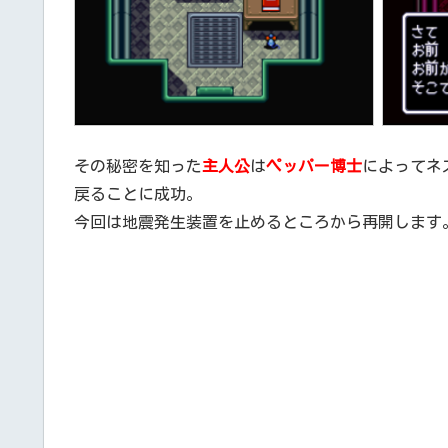
その秘密を知った
主人公
は
ペッパー博士
によってネ
戻ることに成功。
今回は地震発生装置を止めるところから再開します