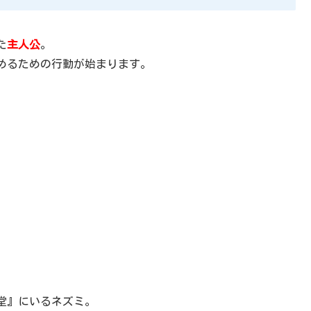
た
主人公
。
めるための行動が始まります。
堂』にいるネズミ。