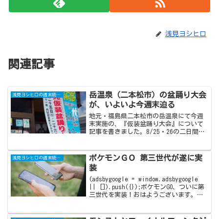
浅見ヨシヒロ
関連記事
岳温泉（二本松市）の盆踊り大会
浅見ヨシヒロの週末読書日記
が、いよいよ今週末迫る
地元・福島県二本松市の岳温泉にて今週
末実施の、『仮装盆踊り大会』について
記事を書きました。8/25・26の二日間行
われる予定で、特に26日にはコスプレと
浴衣のコンテストも予定されています。
入賞者には、豪華景品プレゼントとのこ
ポケモンＧＯ 第三世代が遂に実
浅見ヨシヒロの週末読書日記
と。
装
(adsbygoogle = window.adsbygoogle
|| []).push({});ポケモンGO、ついに第
三世代を実装！おはようございます。さ
てさて、昨日からの懸念事項でありまし
た『ポケモンGO』、第三世代の実装につ
いてです...