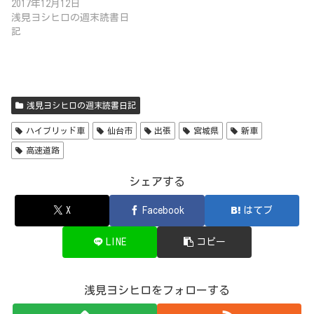
2017年12月12日
浅見ヨシヒロの週末読書日
記
浅見ヨシヒロの週末読書日記
ハイブリッド車
仙台市
出張
宮城県
新車
高速道路
シェアする
X
Facebook
はてブ
LINE
コピー
浅見ヨシヒロをフォローする