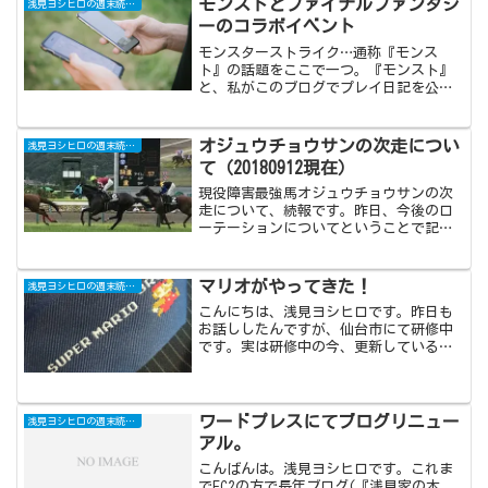
モンストとファイナルファンタジ
浅見ヨシヒロの週末読書日記
ーのコラボイベント
モンスターストライク…通称『モンス
ト』の話題をここで一つ。『モンスト』
と、私がこのブログでプレイ日記を公開
している『ファイナルファンタジー』シ
リーズとのコラボイベント第2弾が、本日
2/2の正午からスタートしたようですね。
オジュウチョウサンの次走につい
浅見ヨシヒロの週末読書日記
(adsbygoo...
て（20180912現在）
現役障害最強馬オジュウチョウサンの次
走について、続報です。昨日、今後のロ
ーテーションについてということで記事
を書いたばかりだったのですが、今朝方
出走を予定していた九十九里特別を回避
するとのニュースが飛び込んで参りまし
マリオがやってきた！
浅見ヨシヒロの週末読書日記
た。
こんにちは、浅見ヨシヒロです。昨日も
お話ししたんですが、仙台市にて研修中
です。実は研修中の今、更新しているの
ですがそれはご勘弁下さい。
(adsbygoogle = window.adsbygoogle
|| []).push({});さてさ...
ワードプレスにてブログリニュー
浅見ヨシヒロの週末読書日記
アル。
こんばんは。浅見ヨシヒロです。これま
でFC2の方で長年ブログ(『浅見家の本