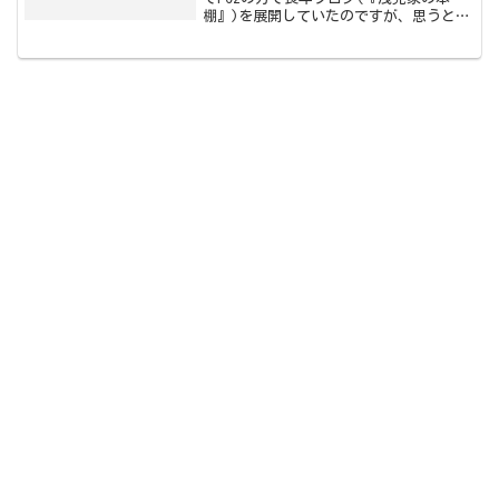
棚』)を展開していたのですが、思うとこ
ろがありましてこの度ワードプレスにて
新たなブログを立ち上げることになりま
した。ちなみに以前のブログと、タイト
ル名も内容も同じで行...