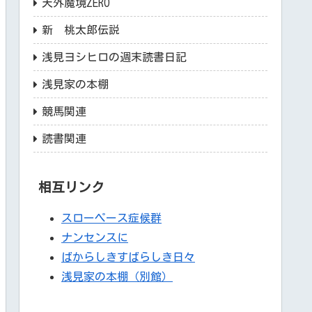
天外魔境ZERO
新 桃太郎伝説
浅見ヨシヒロの週末読書日記
浅見家の本棚
競馬関連
読書関連
相互リンク
スローペース症候群
ナンセンスに
ばからしきすばらしき日々
浅見家の本棚（別館）