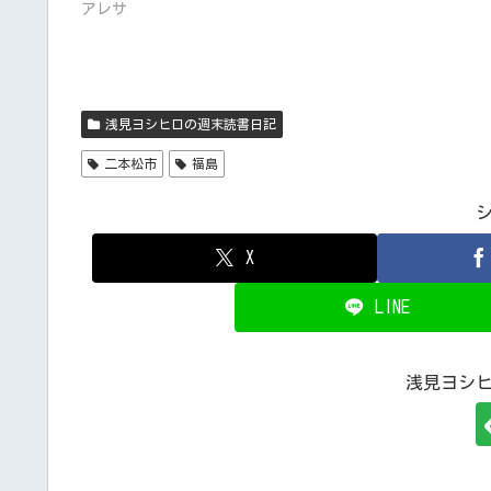
アレサ
浅見ヨシヒロの週末読書日記
二本松市
福島
X
LINE
浅見ヨシ