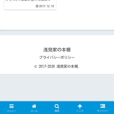
は、裏切者の代名詞となってい
2017.12.15
る明智光秀。本書では、その明
智光秀の性格や考え方などが丁
寧に描写されています。きっ
と、この本を実際に読まれた方
は明智光秀に対す...
浅見家の本棚
プライバシーポリシー
© 2017-2026 浅見家の本棚.
メニュー
ホーム
検索
トップ
サイドバー