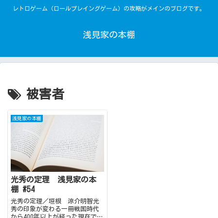
レトロゲーム（ロールプレイングゲーム）の攻略がメインのブログです。
浅見家の本棚
被害者
浅見家の本棚
光秀の定理 浅見家の本
棚 #54
光秀の定理／垣根 涼介明智光
秀の印象が変わる一冊戦国時代
から400年以上が経った現在で