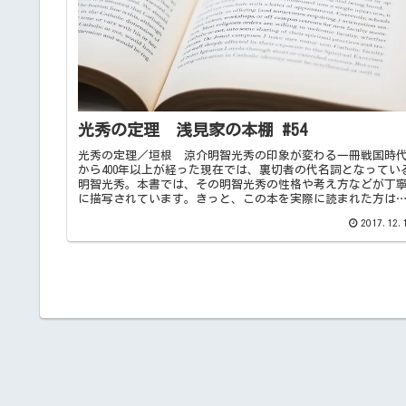
光秀の定理 浅見家の本棚 #54
光秀の定理／垣根 涼介明智光秀の印象が変わる一冊戦国時
から400年以上が経った現在では、裏切者の代名詞となってい
明智光秀。本書では、その明智光秀の性格や考え方などが丁
に描写されています。きっと、この本を実際に読まれた方は
智光秀に対す...
2017.12.