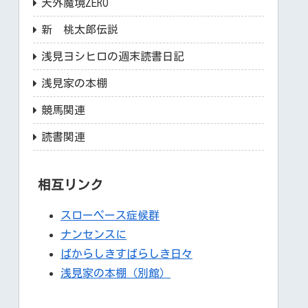
天外魔境ZERO
新 桃太郎伝説
浅見ヨシヒロの週末読書日記
浅見家の本棚
競馬関連
読書関連
相互リンク
スローペース症候群
ナンセンスに
ばからしきすばらしき日々
浅見家の本棚（別館）