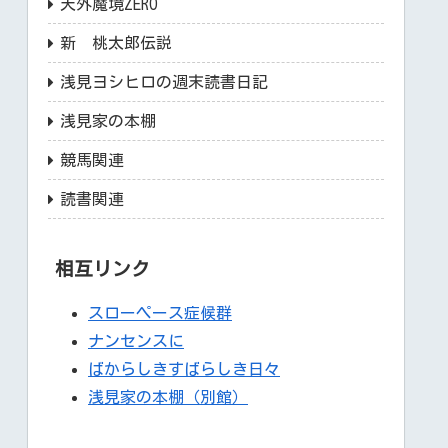
天外魔境ZERO
新 桃太郎伝説
浅見ヨシヒロの週末読書日記
浅見家の本棚
競馬関連
読書関連
相互リンク
スローペース症候群
ナンセンスに
ばからしきすばらしき日々
浅見家の本棚（別館）