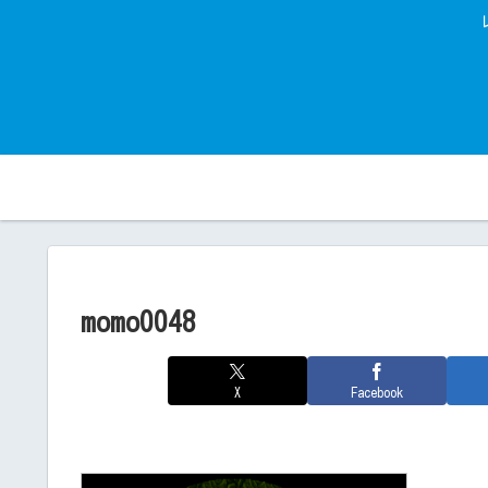
momo0048
X
Facebook