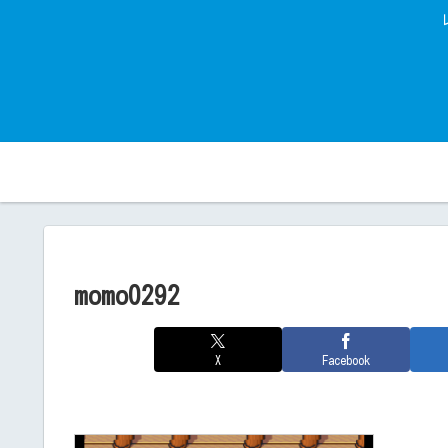
momo0292
X
Facebook