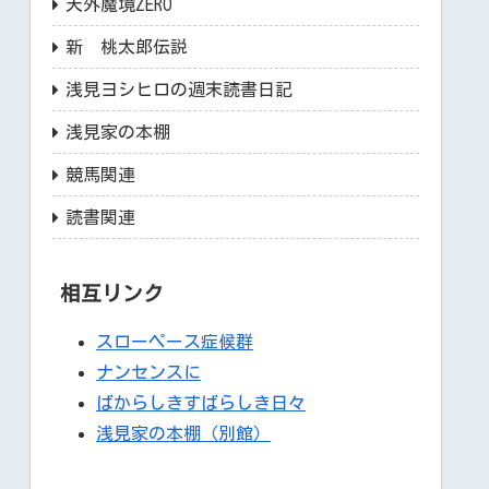
天外魔境ZERO
新 桃太郎伝説
浅見ヨシヒロの週末読書日記
浅見家の本棚
競馬関連
読書関連
相互リンク
スローペース症候群
ナンセンスに
ばからしきすばらしき日々
浅見家の本棚（別館）