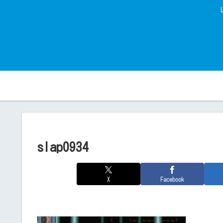
slap0934
X
Facebook