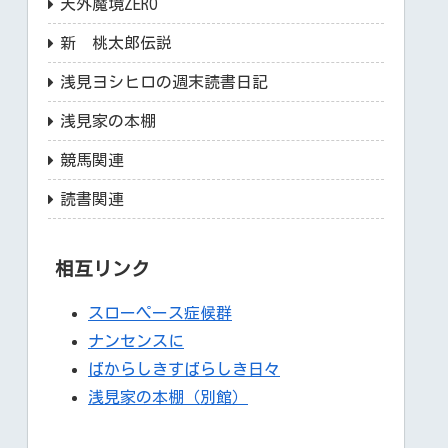
天外魔境ZERO
新 桃太郎伝説
浅見ヨシヒロの週末読書日記
浅見家の本棚
競馬関連
読書関連
相互リンク
スローペース症候群
ナンセンスに
ばからしきすばらしき日々
浅見家の本棚（別館）