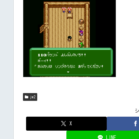
jw2
X
LINE