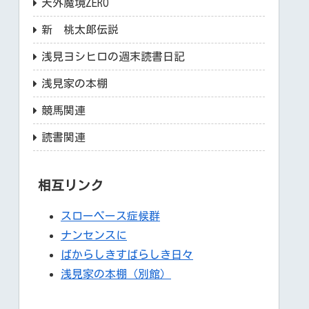
天外魔境ZERO
新 桃太郎伝説
浅見ヨシヒロの週末読書日記
浅見家の本棚
競馬関連
読書関連
相互リンク
スローペース症候群
ナンセンスに
ばからしきすばらしき日々
浅見家の本棚（別館）