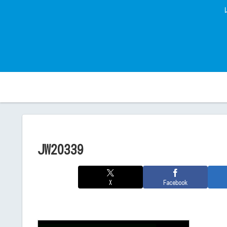
JW20339
X
Facebook