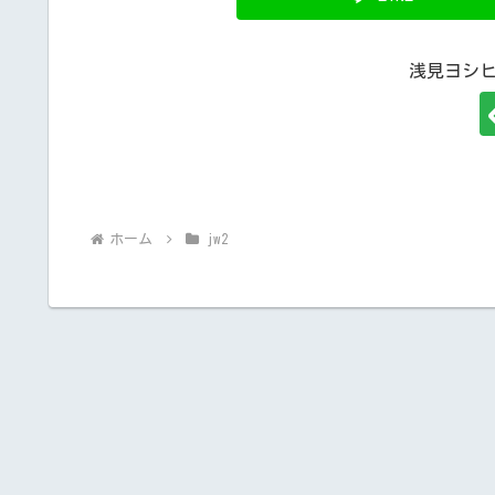
浅見ヨシ
ホーム
jw2