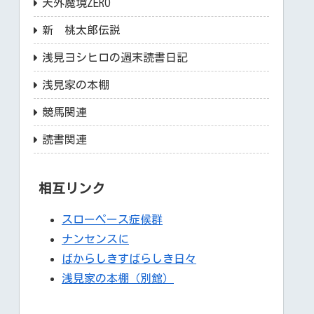
天外魔境ZERO
新 桃太郎伝説
浅見ヨシヒロの週末読書日記
浅見家の本棚
競馬関連
読書関連
相互リンク
スローペース症候群
ナンセンスに
ばからしきすばらしき日々
浅見家の本棚（別館）