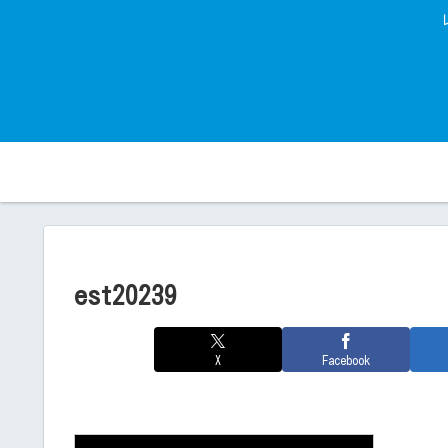
est20239
X
Facebook