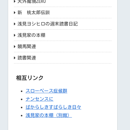
天外魔境ZERO
新 桃太郎伝説
浅見ヨシヒロの週末読書日記
浅見家の本棚
競馬関連
読書関連
相互リンク
スローペース症候群
ナンセンスに
ばからしきすばらしき日々
浅見家の本棚（別館）