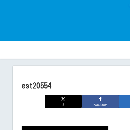
est20554
X
Facebook