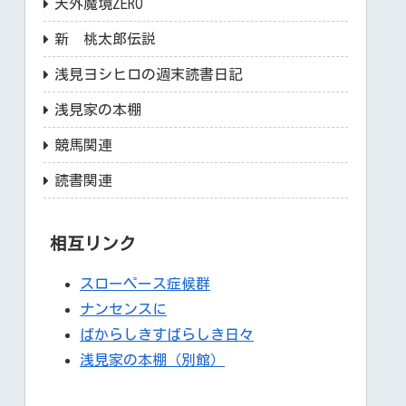
天外魔境ZERO
新 桃太郎伝説
浅見ヨシヒロの週末読書日記
浅見家の本棚
競馬関連
読書関連
相互リンク
スローペース症候群
ナンセンスに
ばからしきすばらしき日々
浅見家の本棚（別館）