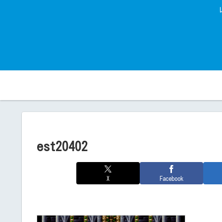
est20402
X
Facebook