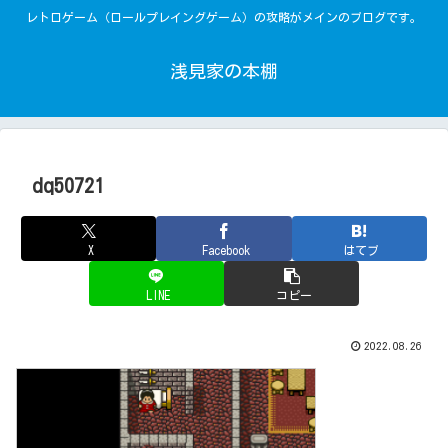
レトロゲーム（ロールプレイングゲーム）の攻略がメインのブログです。
浅見家の本棚
dq50721
X
Facebook
はてブ
LINE
コピー
2022.08.26