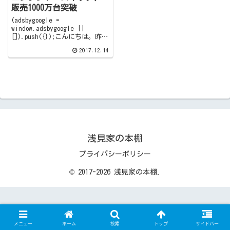
販売1000万台突破
(adsbygoogle =
window.adsbygoogle ||
[]).push({});こんにちは。昨日
までの研修が終わり、疲れがま
2017.12.14
だ多分に残っているものの本日
から仕事に復帰している浅見で
す。さてさて、少しずつ前身ブ
ログから...
浅見家の本棚
プライバシーポリシー
© 2017-2026 浅見家の本棚.
メニュー
ホーム
検索
トップ
サイドバー