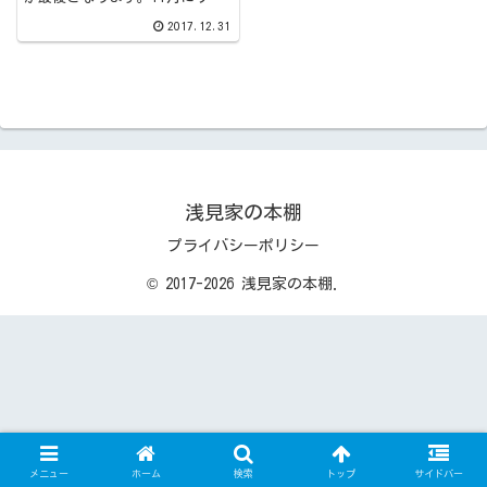
タートしたこのブログですが、
2017.12.31
少しずつではありますが軌道に
乗ってきたように思います。今
後とも宜しくお願いします。さ
て、今年最後の『浅見家の本
棚』ですが、...
浅見家の本棚
プライバシーポリシー
© 2017-2026 浅見家の本棚.
メニュー
ホーム
検索
トップ
サイドバー